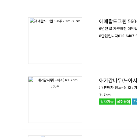
에메랄드그린 560주
6년된 잘 가꾸어진 에메
8만원입니다010-6407-95
애기감나무(노아시) 
○ 판매자 정보- 상 호 : 가
3~7cm- ..