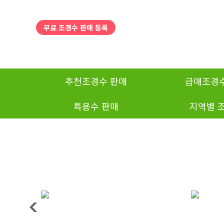
탑메뉴 바로가기
본문 바로가기
무료 조경수 판매 등록
추천조경수 판매
급매조경수
특용수 판매
지역별 