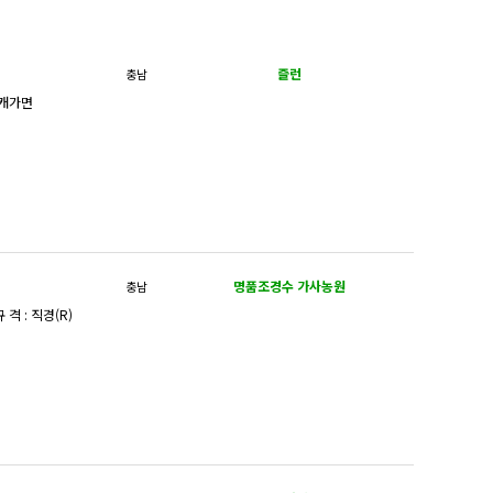
즐런
충남
 캐가면
명품조경수 가사농원
충남
 격 : 직경(R)