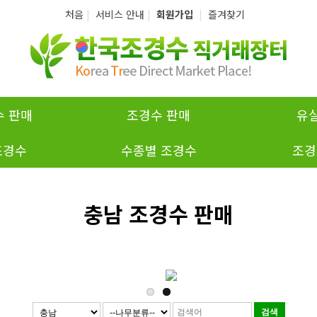
처음
|
서비스 안내
|
회원가입
|
즐겨찾기
 판매
조경수 판매
유
조경수
수종별 조경수
조경
충남 조경수 판매