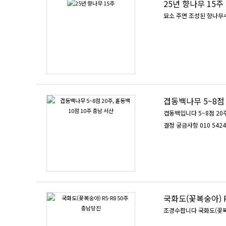
25년 향나무 15주
묘소 주면 조성된 향나무수
겹동백나무 5~8점 
겹동백입니다 5~8점 20
결정 궁금사항 010 5424 
국화도(꽃복숭아) R