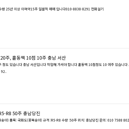
령 25년 이상 이며약15주 일괄적 매매 입니다010-8838-8291 전화걸기
20주, 홑동백 10점 10주 충남 서산
주 정도 있습니다 충남 서산입니다 작업해 가셔야 합니다 홑동백 10점정도 10 여주 있습니다
92..
5-R8 50주 충남당진
조경수팝니다 국화도(꽃복숭아) 품목: 국화도(꽃복숭아) 규격 :R5-R8 수량 :50주 위치: 충남당진 문의: 010 