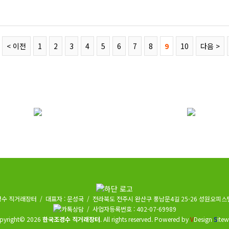
< 이전
1
2
3
4
5
6
7
8
9
10
다음 >
수 직거래장터 / 대표자 : 문성국 / 전라북도 전주시 완산구 풍남문4길 25-26 성원오피스텔
/ 사업자등록번호 : 402-07-69989
pyright© 2026
한국조경수 직거래장터
. All rights reserved.
Powered by
V
Design
S
itew