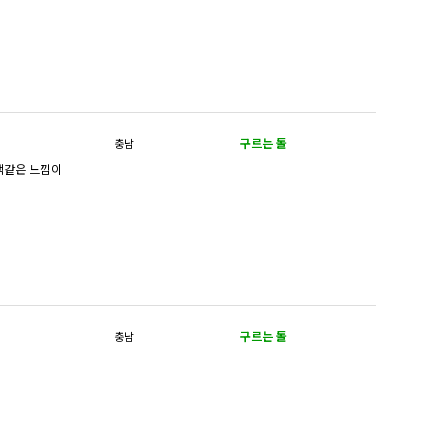
구르는 돌
충남
옥색같은 느낌이
구르는 돌
충남