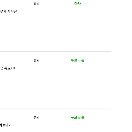
마차
충남
법무사 사무실
구르는 돌
충남
생 특묘) 이
구르는 돌
충남