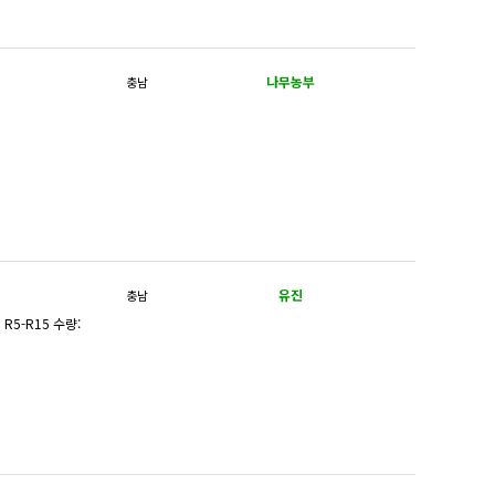
나무농부
충남
유진
충남