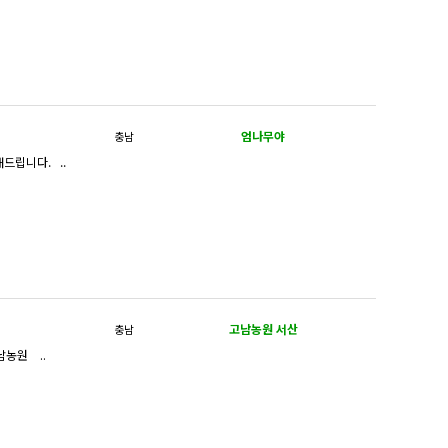
엄나무야
충남
드립니다. ..
고남농원 서산
충남
8-13점 50주 이팝나무 10-20점 200주 필요하신분 연락주세요010-6419-7707 고남농원 ..