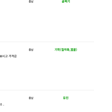
골짜기
충남
기학(칠자화,벌꿀)
충남
 보시고 가격은
유진
충남
7588 8020 ..