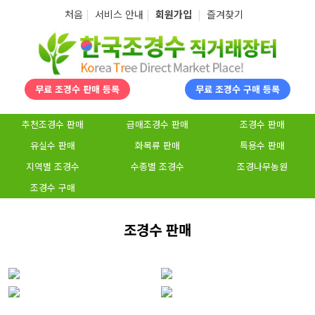
탑메뉴 바로가기
본문 바로가기
처음
|
서비스 안내
|
회원가입
|
즐겨찾기
무료 조경수 판매 등록
무료 조경수 구매 등록
추천조경수 판매
급매조경수 판매
조경수 판매
유실수 판매
화목류 판매
특용수 판매
지역별 조경수
수종별 조경수
조경나무농원
조경수 구매
조경수 판매