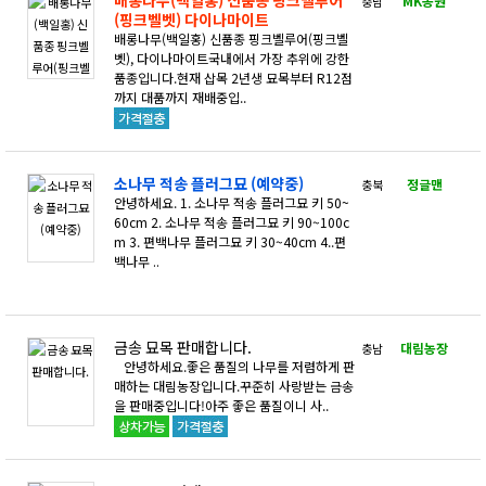
MK농원
충남
(핑크벨벳) 다이나마이트
배롱나무(백일홍) 신품종 핑크벨루어(핑크벨
벳), 다이나마이트국내에서 가장 추위에 강한
품종입니다.현재 삽목 2년생 묘목부터 R12점
까지 대품까지 재배중입..
소나무 적송 플러그묘 (예약중)
정글맨
충북
안녕하세요. 1. 소나무 적송 플러그묘 키 50~
60cm 2. 소나무 적송 플러그묘 키 90~100c
m 3. 편백나무 플러그묘 키 30~40cm 4..편
백나무 ..
금송 묘목 판매합니다.
대림농장
충남
안녕하세요.좋은 품질의 나무를 저렴하게 판
매하는 대림농장입니다.꾸준히 사랑받는 금송
을 판매중입니다!아주 좋은 품질이니 사..