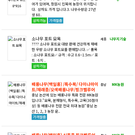
어가 있어며, 창원시 진북에 농장이 위치합니
다. 상차도 가격 입니다.3. 나무수량은 27년
생 60..
소나무 포트 묘목
나무지기숲
세종
???? 소나무 포트묘 대량 판매 건강하게 재배
한 우량 소나무 포트묘를 판매합니다. ✅ 품목
: 소나무 포트묘✅ 규격 : 수고 0.6~1.5m✅ 포
트 : 6치 ..
배롱나무(백일홍) /특수목/ 다이나마이
MK농원
충남
트/재래종/오색배롱나무/핑크벨루어
충남 논산에 있는 배롱나무 특화 전문 MK농원
입니다."묘목, 분재형식, 특수목, 고목(30점이
상) 등 배롱나무 전문 전국 최대 농원"충남 논
산 1, 2, 3 농장 운..
배롱나무(백일홍) 신품종 핑크벨루어