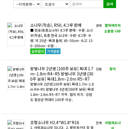
소나무(적송), R50, 4그루 판매
할아버지의
경북
■ 반송(토종소나무) 4그루 판매 - 수종: 소나
소중한 나무
무(적송), 토종 한국 소나무- 수량: 4그루- 수
령: 약 25년- 목대 둘레: 45~50cm- 수고: 15
0~200cm- 수형: ..
왕벚나무 2년생 [100주 보유] 목대 1.7
형석
강원
m~1.8m R4~R5 왕벚나무 3년생 [30
0주 보유] 목대1.8m~2.0m R5~R7
왕벚나무 2년생[100주 보유] 목대 1.7m~1.8
m R4~R5 왕벚나무 3년생[300주 보유] 목대
1.8m~2.0m R5~R7 가격 : 협의 위치 : 강원
도 횡성군 하대리 100주 이상..
조형소나무 H2.4*W1.8*R16
사람과소나
전체
1. 사람과소나무 입니다. 2. 팔방곡선이 잘 들
무